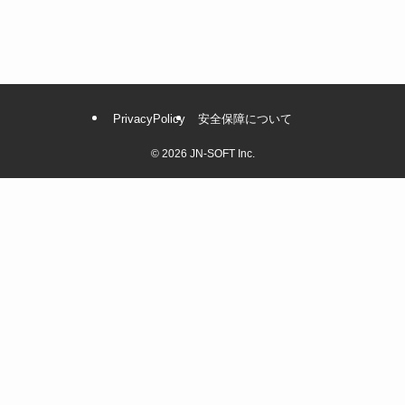
o
o
k
PrivacyPolicy
安全保障について
©
2026 JN-SOFT Inc.