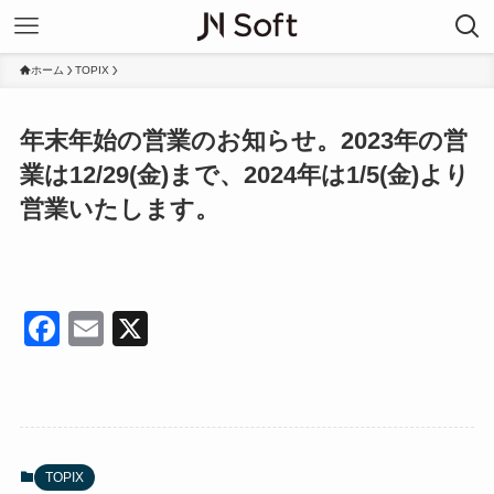
ホーム
TOPIX
年末年始の営業のお知らせ。2023年の営
業は12/29(金)まで、2024年は1/5(金)より
営業いたします。
F
E
X
a
m
c
ail
e
b
TOPIX